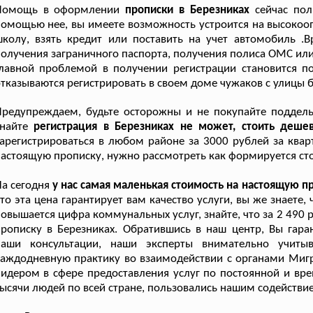
Помощь в оформлении
прописки в Березниках
сейчас пол
омощью нее, вы имеете возможность устроится на высокоо
колу, взять кредит или поставить на учет автомобиль .
олучения заграничного паспорта, получения полиса ОМС или
лавной проблемой в получении регистрации становится по
тказываются регистрировать в своем доме чужаков с улицы б
редупреждаем, будьте осторожны и не покупайте поддель
знайте
регистрация в Березниках не может, стоить деше
арегистрироваться в любом районе за 3000 рублей за квар
астоящую прописку, нужно рассмотреть как формируется сто
а сегодня
у нас самая маленькая стоимость на настоящую п
то эта цена гарантирует вам качество услуги, вы же знае
овышается цифра коммунальных услуг, знайте, что за 2 490
рописку в Березниках. Обратившись в наш центр, Вы гара
наши консультации, наши эксперты внимательно учит
аждодневную практику во взаимодействии с органами Мигр
идером в сфере предоставления услуг по постоянной и вре
ысячи людей по всей стране, пользовались нашим содейств