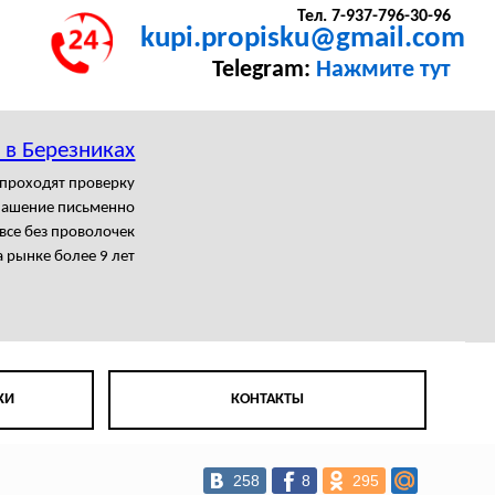
Тел. 7-937-796-30-96
kupi.propisku@gmail.com
Telegram:
Нажмите тут
 в Березниках
 проходят проверку
лашение письменно
се без проволочек
 рынке более 9 лет
КИ
КОНТАКТЫ
258
8
295