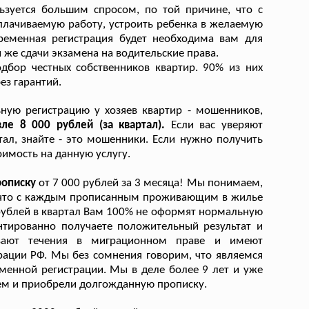
ьзуется большим спросом, по той причине, что с
плачиваемую работу, устроить ребенка в желаемую
Временная регистрация будет необходима вам для
 же сдачи экзамена на водительские права.
дбор честных собственников квартир. 90% из них
ез гарантий.
ную регистрацию у хозяев квартир - мошенников,
вле 8 000 рублей (за квартал).
Если вас уверяют
тал, знайте - это мошенники. Если нужно получить
имость на данную услугу.
рописку
от 7 000 рублей за 3 месяца! Мы понимаем,
те, что с каждым прописанным проживающим в жилье
 рублей в квартал Вам 100% не оформят нормальную
нтированно получаете положительный результат и
ывают течения в миграционном праве и имеют
ации РФ. Мы без сомнения говорим, что являемся
менной регистрации. Мы в деле более 9 лет и уже
ием и приобрели долгожданную прописку.