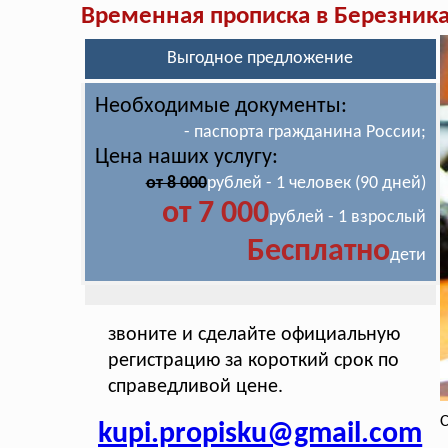
Временная прописка в Березник
Выгодное предложение
Необходимые документы:
- паспорта гражданина России;
Цена наших услугу:
от 8 000
рублей - 1 человек (90 дней)
от 7 000
рублей - 1 взрослый
Бесплатно
дети
звоните и сделайте официальную
регистрацию за короткий срок по
справедливой цене.
С
kupi.propisku@gmail.com