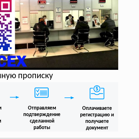
нную прописку
м
Отправляем
Оплачиваете
подтверждение
регистрацию и
м
сделанной
получаете
работы
документ