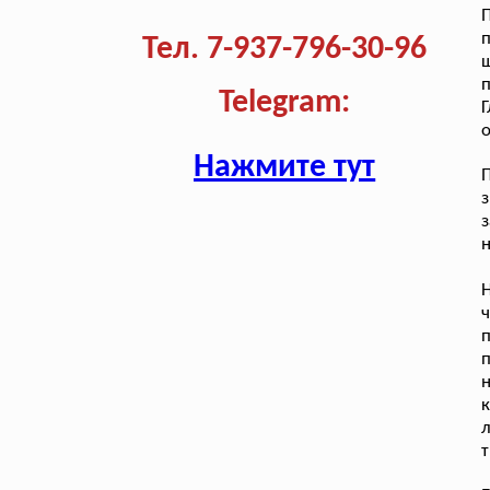
п
Тел. 7-937-796-30-96
ш
п
Telegram:
Г
о
Нажмите тут
П
з
н
Н
ч
п
п
к
л
т